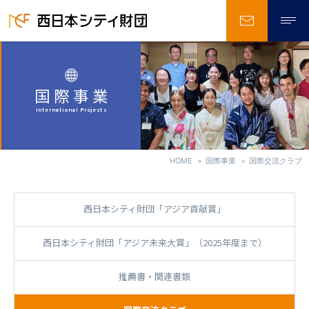
お問い合
国際事業
International Projects
HOME
国際事業
国際交流クラブ
西日本シティ財団「アジア貢献賞」
西日本シティ財団「アジア未来大賞」（2025年度まで）
推薦書・関連書類