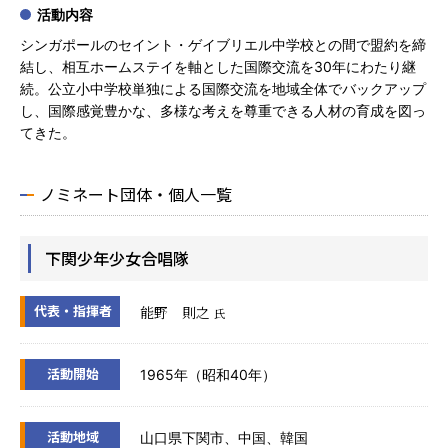
活動内容
シンガポールのセイント・ゲイブリエル中学校との間で盟約を締
結し、相互ホームステイを軸とした国際交流を30年にわたり継
続。公立小中学校単独による国際交流を地域全体でバックアップ
し、国際感覚豊かな、多様な考えを尊重できる人材の育成を図っ
てきた。
ノミネート団体・個人一覧
下関少年少女合唱隊
代表・指揮者
能野 則之
氏
活動開始
1965年（昭和40年）
活動地域
山口県下関市、中国、韓国