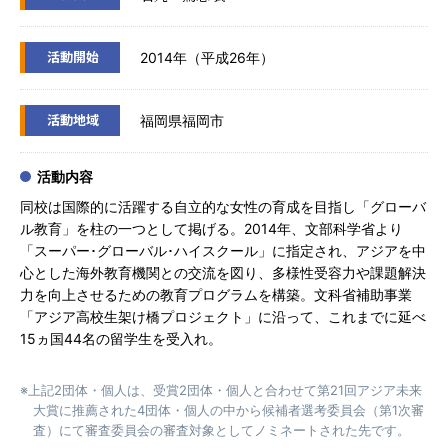
活動開始
2014年（平成26年）
活動地域
福岡県福岡市
活動内容
同校は国際的に活躍する自立的な女性の育成を目指し「グローバ
ル教育」を柱の一つとして掲げる。2014年、文部科学省より
「スーパー･グローバル･ハイスクール」に指定され、アジアを中
心とした海外教育機関との交流を図り、多様性受容力や課題解決
力を向上させるための教育プログラムを構築。文科省補助事業
「アジア高校生架け橋プロジェクト」に沿って、これまでに延べ
15ヵ国44名の留学生を受入れ。
※上記2団体・個人は、受賞2団体・個人と合わせて第21回アジア未来
大賞に推薦された4団体・個人の中から候補者選考委員会（第1次審
査）にて審査委員会の審査対象としてノミネートされた先です。