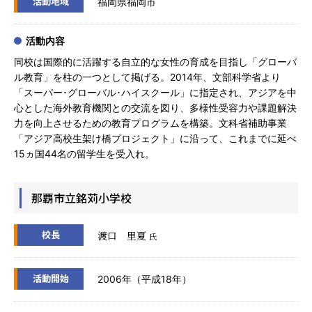
活動地域
福岡県福岡市
活動内容
同校は国際的に活躍する自立的な女性の育成を目指し「グローバ
ル教育」を柱の一つとして掲げる。2014年、文部科学省より
「スーパー･グローバル･ハイスクール」に指定され、アジアを中
心とした海外教育機関との交流を図り、多様性受容力や課題解決
力を向上させるための教育プログラムを構築。文科省補助事業
「アジア高校生架け橋プロジェクト」に沿って、これまでに延べ
15ヵ国44名の留学生を受入れ。
那覇市立銘苅小学校
校長
渡口 里夏
氏
活動開始
2006年（平成18年）