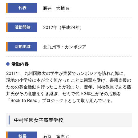
代表
藤井 大輔
氏
活動開始
2012年（平成24年）
活動地域
北九州市・カンボジア
活動内容
2011年、九州国際大の学生が実習でカンボジアを訪れた際に、
現地の小学校に本が全く無かったことに衝撃を受け、書籍支援の
ための募金活動を行ったことが始まり。翌年、同校教員である藤
井氏がその意志を引き継ぎ、ゼミで代々3年生がその活動を
「Book to Read」プロジェクトとして取り組んでいる。
中村学園女子高等学校
校長
石丸 篤志
氏