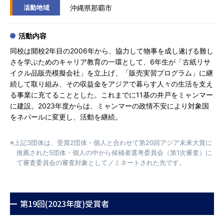
活動地域
沖縄県那覇市
活動内容
同校は開校2年目の2006年から、協力して物事を成し遂げる難し
さを学ぶためのキャリア教育の一環として、6年生が「古紙リサ
イクル品販売模擬会社」を立上げ、「販売実習プログラム」に継
続して取り組み、その収益金をアジアで暮らす人々の生活を支え
る事業に充てることとした。これまでに11基の井戸をミャンマー
に建設。2023年度からは、ミャンマーの政情不安により対象国
をネパールに変更し、活動を継続。
※上記3団体は、受賞2団体・個人と合わせて第20回アジア未来大賞に
推薦された5団体・個人の中から候補者選考委員会（第1次審査）に
て審査委員会の審査対象としてノミネートされた先です。
第19回(2023年度)受賞者