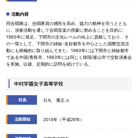
活動内容
同合唱隊は、合唱隊員の感性を高め、協力の精神を培うととも
に、演奏活動を通して合唱音楽の啓蒙に努めることを目的に、
1965年に発足。下関市の文化レベルの向上に貢献しており、そ
の一環として、下関市の姉妹･友好都市を中心とした国際交流活
動にも積極的に取り組んできた。1980年には下関市と姉妹都市
である中国/青島市、1983年には同じく韓国/釜山市で交歓演奏会
を実施。以後、定期的に訪問を続けている。
中村学園女子高等学校
校長
石丸 篤志
氏
活動開始
2014年（平成26年）