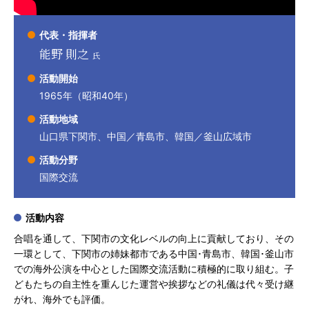
代表・指揮者
能野 則之
氏
活動開始
1965年（昭和40年）
活動地域
山口県下関市、中国／青島市、韓国／釜山広域市
活動分野
国際交流
活動内容
合唱を通して、下関市の文化レベルの向上に貢献しており、その
一環として、下関市の姉妹都市である中国･青島市、韓国･釜山市
での海外公演を中心とした国際交流活動に積極的に取り組む。子
どもたちの自主性を重んじた運営や挨拶などの礼儀は代々受け継
がれ、海外でも評価。