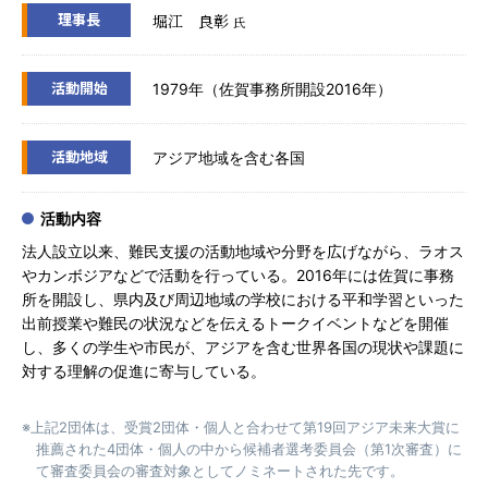
理事長
堀江 良彰
氏
活動開始
1979年（佐賀事務所開設2016年）
活動地域
アジア地域を含む各国
活動内容
法人設立以来、難民支援の活動地域や分野を広げながら、ラオス
やカンボジアなどで活動を行っている。2016年には佐賀に事務
所を開設し、県内及び周辺地域の学校における平和学習といった
出前授業や難民の状況などを伝えるトークイベントなどを開催
し、多くの学生や市民が、アジアを含む世界各国の現状や課題に
対する理解の促進に寄与している。
※上記2団体は、受賞2団体・個人と合わせて第19回アジア未来大賞に
推薦された4団体・個人の中から候補者選考委員会（第1次審査）に
て審査委員会の審査対象としてノミネートされた先です。