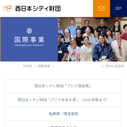
お問い合
国際事業
International Projects
HOME
国際事業
西日本シティ財団「アジア未来大賞」
歴代の受賞者
西日本シティ財団「アジア貢献賞」
西日本シティ財団「アジア未来大賞」（2025年度まで）
推薦書・関連書類