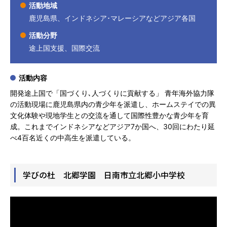
活動地域
鹿児島県、インドネシア･マレーシアなどアジア各国
活動分野
途上国支援、国際交流
活動内容
開発途上国で「国づくり､人づくりに貢献する」 青年海外協力隊
の活動現場に鹿児島県内の青少年を派遣し、ホームステイでの異
文化体験や現地学生との交流を通して国際性豊かな青少年を育
成。これまでインドネシアなどアジア7か国へ、30回にわたり延
べ4百名近くの中高生を派遣している。
学びの杜 北郷学園 日南市立北郷小中学校