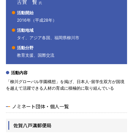
古賀 賢
氏
活動開始
2016年（平成28年）
活動地域
タイ、アジア各国、福岡県柳川市
活動分野
教育支援、国際交流
活動内容
「柳川グローバル学園構想」を掲げ、日本人･留学生双方が国境
を越えて活躍できる人材の育成に積極的に取り組んでいる
ノミネート団体・個人一覧
佐賀八戸溝郵便局