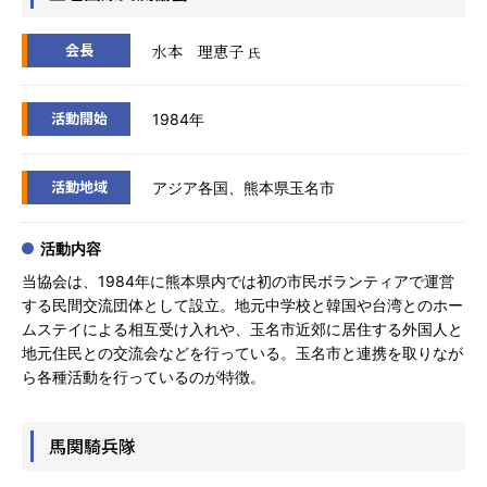
会長
水本 理恵子
氏
活動開始
1984年
活動地域
アジア各国、熊本県玉名市
活動内容
当協会は、1984年に熊本県内では初の市民ボランティアで運営
する民間交流団体として設立。地元中学校と韓国や台湾とのホー
ムステイによる相互受け入れや、玉名市近郊に居住する外国人と
地元住民との交流会などを行っている。玉名市と連携を取りなが
ら各種活動を行っているのが特徴。
馬関騎兵隊