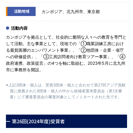
活動地域
カンボジア、北九州市、東京都
活動内容
カンボジアを拠点として、社会的に脆弱な人々への教育を専門と
して活動。主な事業として、現地での「①職業訓練工房におけ
る最貧困層のエンパワメント事業」、「②他団体・企業・省庁
への研修提供」、「③工房訪問者向け教育ツアー事業」、「④
政府連携、政策提言」の4つを軸に取組む。2023年5月に北九州
市に事務所を開設。
※上記3団体・個人は、受賞3団体・個人と合わせて第27回アジア貢献
賞に推薦された8団体・個人の中から候補者選考委員会（第1次審
査）にて審査委員会の審査対象としてノミネートされた先です。
第26回(2024年度)受賞者