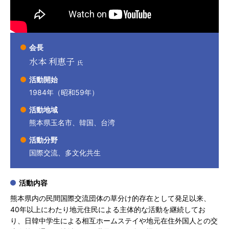
会長
水本 利恵子
氏
活動開始
1984年（昭和59年）
活動地域
熊本県玉名市、韓国、台湾
活動分野
国際交流、多文化共生
活動内容
熊本県内の民間国際交流団体の草分け的存在として発足以来、
40年以上にわたり地元住民による主体的な活動を継続してお
り、日韓中学生による相互ホームステイや地元在住外国人との交