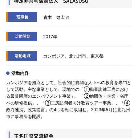
特定非営利活動法人 SALASUSU
理事長
青木 健太
氏
活動開始
2017年
活動地域
カンボジア、北九州市、東京都
活動内容
カンボジアを拠点として、社会的に脆弱な人々への教育を専門と
して活動。主な事業として、現地での「①職業訓練工房におけ
る最貧困層のエンパワメント事業」、「②他団体・企業・省庁
への研修提供」、「③工房訪問者向け教育ツアー事業」、「④
政府連携、政策提言」の4つを軸に取組む。2023年5月に北九州
市に事務所を開設。
玉名国際交流協会