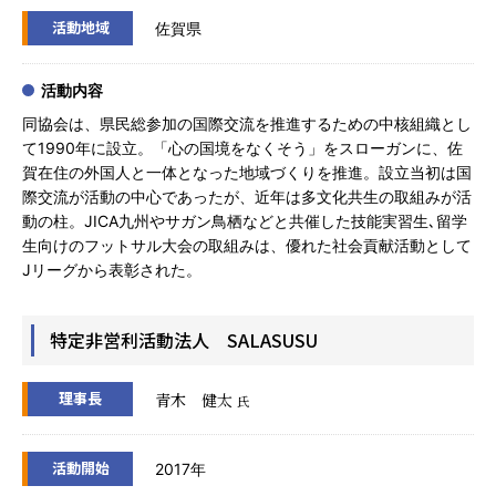
活動地域
佐賀県
活動内容
同協会は、県民総参加の国際交流を推進するための中核組織とし
て1990年に設立。「心の国境をなくそう」をスローガンに、佐
賀在住の外国人と一体となった地域づくりを推進。設立当初は国
際交流が活動の中心であったが、近年は多文化共生の取組みが活
動の柱。JICA九州やサガン鳥栖などと共催した技能実習生､留学
生向けのフットサル大会の取組みは、優れた社会貢献活動として
Jリーグから表彰された。
特定非営利活動法人 SALASUSU
理事長
青木 健太
氏
活動開始
2017年