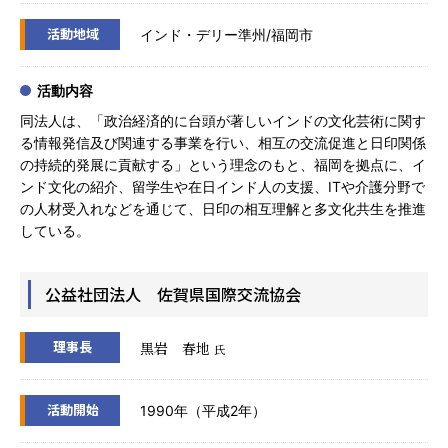
活動地域
インド・デリー準州/福岡市
活動内容
同法人は、「政治経済的に台頭が著しいインドの文化芸術に関す
る情報発信及び関連する事業を行い、相互の交流促進と日印関係
の持続的発展に貢献する」という理念のもと、福岡を拠点に、イ
ンド文化の紹介、留学生や在日インド人の支援、ITや介護分野で
の人材受入れなどを通じて、日印の相互理解と多文化共生を推進
している。
公益社団法人 佐賀県国際交流協会
理事長
黒岩 春地
氏
活動開始
1990年（平成2年）