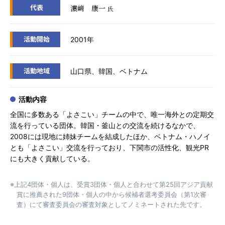
代表
濵﨑 康一
氏
活動開始
2001年
活動地域
山口県、韓国、ベトナム
活動内容
全国に多数ある「よさこい」チームの中で、唯一海外との定期交
流を行っている団体。韓国・釜山との交流を続けるなかで、
2008には現地に姉妹チームを結成したほか、ベトナム・ハノイ
とも「よさこい」交流を行っており、下関市の活性化、観光PR
にも大きく貢献している。
※上記4団体・個人は、受賞3団体・個人と合わせて第25回アジア貢献
賞に推薦された9団体・個人の中から候補者選考委員会（第1次審
査）にて審査委員会の審査対象としてノミネートされた先です。