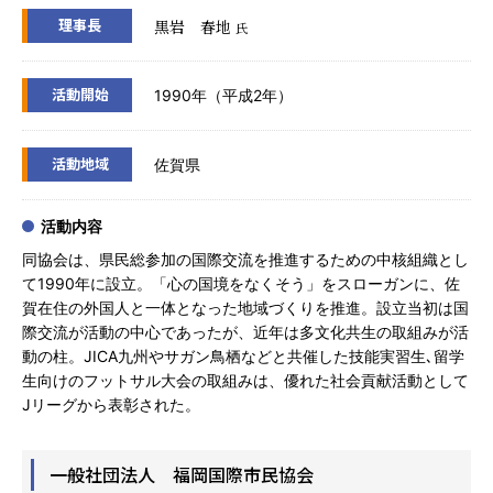
理事長
黒岩 春地
氏
活動開始
1990年（平成2年）
活動地域
佐賀県
活動内容
同協会は、県民総参加の国際交流を推進するための中核組織とし
て1990年に設立。「心の国境をなくそう」をスローガンに、佐
賀在住の外国人と一体となった地域づくりを推進。設立当初は国
際交流が活動の中心であったが、近年は多文化共生の取組みが活
動の柱。JICA九州やサガン鳥栖などと共催した技能実習生､留学
生向けのフットサル大会の取組みは、優れた社会貢献活動として
Jリーグから表彰された。
一般社団法人 福岡国際市民協会