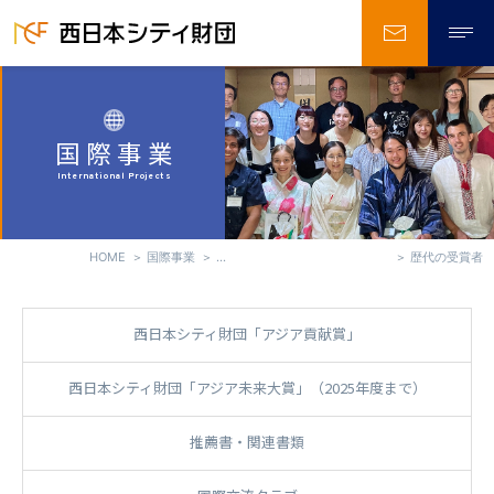
お問い合
国際事業
International Projects
HOME
国際事業
西日本シティ財団「アジア貢献賞」
歴代の受賞者
西日本シティ財団「アジア貢献賞」
西日本シティ財団「アジア未来大賞」（2025年度まで）
推薦書・関連書類