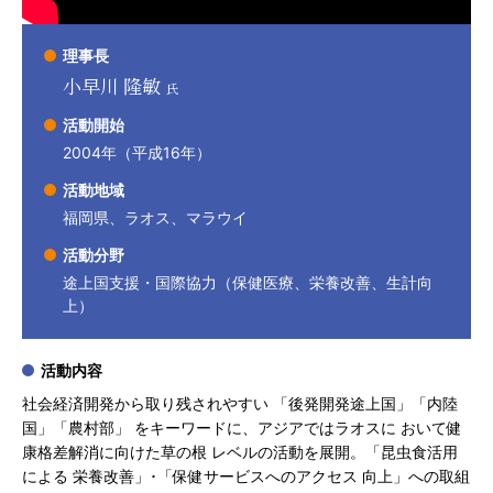
理事長
小早川 隆敏
氏
活動開始
2004年（平成16年）
活動地域
福岡県、ラオス、マラウイ
活動分野
途上国支援・国際協力（保健医療、栄養改善、生計向
上）
活動内容
社会経済開発から取り残されやすい 「後発開発途上国」「内陸
国」「農村部」 をキーワードに、アジアではラオスに おいて健
康格差解消に向けた草の根 レベルの活動を展開。「昆虫食活用
による 栄養改善」･「保健サービスへのアクセス 向上」への取組