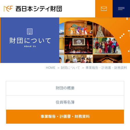
お問い合
財団について
About Us
HOME
財団について
事業報告・計画書・財務資料
財団の概要
役員等名簿
事業報告・計画書・財務資料